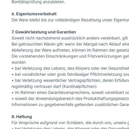
Bonitätsprüfung anzubieten.
6. Eigentumsvorbehalt
Die Ware bleibt bis zur vollständigen Bezahlung unser Eigentu
7. Gewährleistung und Garantien
Soweit nicht nachstehend ausdrücklich anders vereinbart, gil
Bei gebrauchten Waren gilt: wenn der Mangel nach Ablauf eine
Ablieferung der Ware auftreten, können im Rahmen der gesetz
Die vorstehenden Einschränkungen und Fristverkürzungen gelte
wurden
• bei Verletzung des Lebens, des Körpers oder der Gesundhei
• bei vorsätzlicher oder grob fahrlässiger Pflichtverletzung sow
• bei Verletzung wesentlicher Vertragspflichten, deren Erfül
regelmäßig vertrauen darf (Kardinalpflichten)
• im Rahmen eines Garantieversprechens, soweit vereinbart o
• soweit der Anwendungsbereich des Produkthaftungsgesetzes
Informationen zu gegebenenfalls geltenden zusätzlichen Gara
8. Haftung
Für Ansprüche aufgrund von Schäden, die durch uns, unsere ge
• bei Verletzung des Lebens, des Körpers oder der Gesundhei